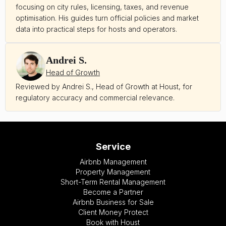
focusing on city rules, licensing, taxes, and revenue
optimisation. His guides turn official policies and market
data into practical steps for hosts and operators.
Andrei S.
Head of Growth
Reviewed by Andrei S., Head of Growth at Houst, for
regulatory accuracy and commercial relevance.
Service
Airbnb Management
Property Management
Short-Term Rental Management
Become a Partner
Airbnb Business for Sale
Client Money Protect
Book with Houst